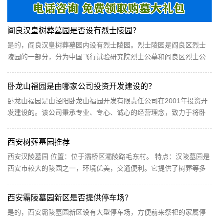
阎良汉皇树葬墓园是否设有烈士陵园？
是的，阎良汉皇树葬墓园内设有烈士陵园。烈士陵园是阎良区烈士
陵园的一部分，分为中国飞行试验研究院烈士公墓和阎良区烈士公
墓两个部分。烈士陵园内设有纪念馆和纪念碑等设施...
卧龙山福园是由哪家公司投资开发建设的？
卧龙山福园是由泾阳卧龙山福园开发有限责任公司在2001年投资开
发建设的。该公司秉承专业、专心、诚心的经营理念，致力于将卧
龙山福园打造成为殡葬行业内的先行者与开拓者。通过...
西安树葬墓园推荐
西安汉陵墓园 位置：位于灞桥区灞陵路毛东村。 特点：汉陵墓园是
西安市较大的陵园之一，环境优美，交通便利。它提供了树葬等多
种安葬方式，满足了不同家属的需求。 高桥墓园...
西安霸陵墓园新区是否提供停车场？
是的，西安霸陵墓园新区设有大型停车场，方便前来祭祀的家属停