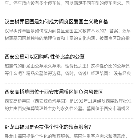
车。停车场内设有多个停车位，可以满足不同车型的停车需求。同
时，新区还设有专门的停车场管理人员，确保停车场...
汉皇树葬墓园是如何成为阎良区爱国主义教育基
汉皇树葬墓园是如何成为阎良区爱国主义教育基地的？ 答案：汉皇
树葬墓园因其独特的地理位置和丰富的文化内涵，被阎良区政府指
定为爱国主义教育基地，用于开展各种爱国主义教育...
西安公墓可以团购吗 性价比高的公墓
超霸气的卧龙山公墓永久墓地，性价比之王！这样性价比的公墓还
等什么呢？精品公墓值得选择，省时，省钱！经理陪同： 没有经典
的公墓描述就没有华丽的词。 个人介绍：我是公墓经理，对公墓心
动吗？心动了您可以随时联系我，经理陪同 我会尽我最大的努力为
西安高桥墓园位于西安市灞桥区鲸鱼沟风景区
您找...
西安高桥墓园（西安鲸鱼沟墓园）是1992年11月经陕西民政厅批准
的并由西安殡葬管理处主办的永久性公墓。墓园位于西安市灞桥区
鲸鱼沟风景区，距离市区仅15公里，是离西安市最近的墓园！西安
高桥墓园交通便利，园区设有免费接送服务，也有公交车直达。祭
卧龙山福园是否提供个性化的殡葬服务？
奠十分方...
卧龙山福园提供个性化的殡葬服务。墓园注重客户需求和满意度，