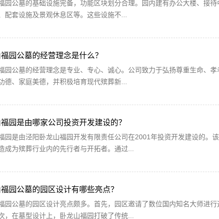
福园公墓的基础设施完备，功能区块划分合理。园内建有办公大楼、接待
、配套设施及景观休息区等。这些设施不...
山福园公墓的经营理念是什么？
福园公墓的经营理念是专业、专心、诚心。公司致力于弘扬尊重生命、孝
功德、家庭美德，并积极培育现代殡葬新...
山福园是由哪家公司投资开发建设的？
福园是由泾阳卧龙山福园开发有限责任公司在2001年投资开发建设的。
造成为殡葬行业内的先行者与开拓者。通过...
山福园公墓的园区设计有哪些亮点？
福园公墓的园区设计亮点颇多。首先，园区邀请了数位国内知名大师进行
次，在墓型设计上，卧龙山福园打破了传统...