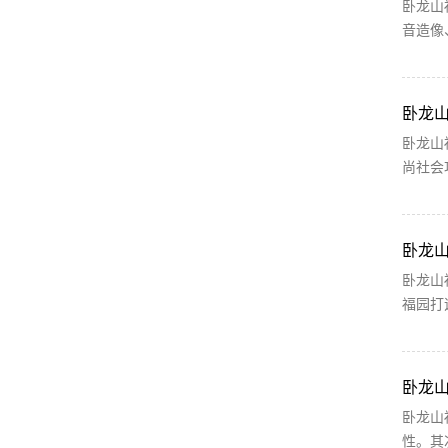
卧龙山
音造像
卧龙
卧龙山
尚社会
卧龙
卧龙山
福园打
卧龙
卧龙山
性。其