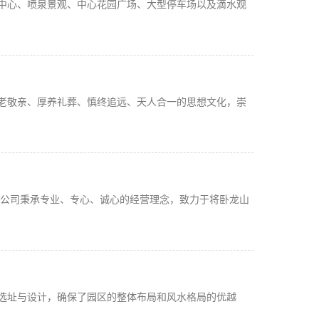
中心、喷泉景观、中心花园广场、大型停车场以及滴水观
老敬亲、厚养礼葬、慎终追远、天人合一的思想文化，崇
该公司秉承专业、专心、诚心的经营理念，致力于将卧龙山
选址与设计，确保了园区的整体布局和风水格局的优越