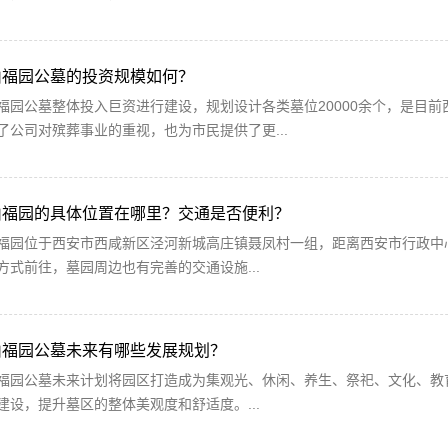
山福园公墓的投资规模如何？
福园公墓整体投入巨资进行建设，规划设计各类墓位20000余个，是目
了公司对殡葬事业的重视，也为市民提供了更...
山福园的具体位置在哪里？交通是否便利？
福园位于西安市西咸新区泾河新城高庄镇聂凤村一组，距离西安市行政中
方式前往，墓园周边也有完善的交通设施...
山福园公墓未来有哪些发展规划？
福园公墓未来计划将园区打造成为集观光、休闲、养生、祭祀、文化、教
建设，提升墓区的整体美观度和舒适度。...