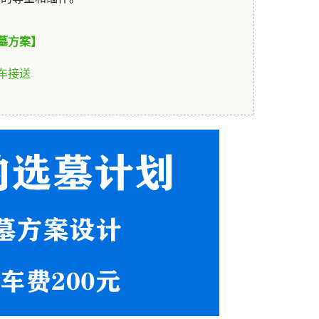
墓方案】
车接送