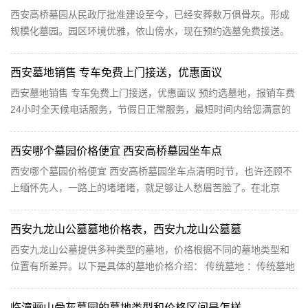
西安高桥墓园从民政厅批准建设至今，已经安葬数万俱骨灰。形成
规模化墓园。园区环境优雅，依山傍水，现在预约选墓免费接送。
高桥墓园在地理位置上交通方便，离东三环仅仅几公里，距离钟楼
20公里，公交线路有919路927路907路406路。 1：西安高桥墓园隶
西安墓地销售 专车免费上门接送，优惠面议
属西安...
西安墓地销售 专车免费上门接送，优惠面议 预约选墓地，报销车费
24小时全天候电话服务，节假日正常服务，最短时间内给您满意的
答复。 本公司热忱欢迎全国各地的朋友前来洽谈业务，建立友好的
合作关系,让我们携手共创美好的明天。 轻松解决您的所有购墓需
西安哪个墓园价格便宜 西安高桥墓园坐车点
求...
西安哪个墓园价格便宜 西安高桥墓园坐车点清明时节，也许还顾不
上缅怀先人，一路上的堵堵堵，就足够让人愁眉苦脸了。在北京
的，很可能要赶到河北去扫墓。在上海的，就要跑到苏州去扫墓。
一些平常不怎么住人的郊区房，也会在这两天突然热闹起来。并不
西安九龙山公墓墓地价格表，西安九龙山公墓墓
宽敞的楼...
西安九龙山公墓提供多种类型的墓地，价格根据不同的墓地类型和
位置有所差异。以下是具体的墓地价格介绍： 传统墓地 ：传统墓地
是最常见的墓地类型，价格相对适中。根据墓地的位...
临潼骊山骨灰墓园的墓地类型和价格区间是怎样