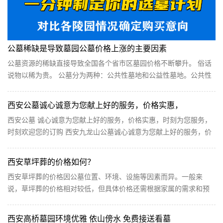
公墓稀缺是导致墓园公墓价格上涨的主要因素
公墓资源的稀缺直接导致全国各个省市区墓园价格不断攀升。 俗话
说物以稀为贵。 公墓分为两种：公共性墓地和公益性墓地。公共性
墓地面向全社会，实行有偿服务，即经营性墓地。经营性墓地价格
并不由政府定价，而是采用市场调节价。报告分析认为，近年来，
西安公墓诚心诚意为您献上好的服务，价格实惠，
墓地...
西安公墓 诚心诚意为您献上好的服务，价格实惠，时刻为您服务，
时刻欢迎您的订购 西安九龙山公墓诚心诚意为您献上好的服务，价
格实惠，时刻为您服务，时刻欢迎您的订购，心动不如行动，爱，
就马上行动，不要再考虑啦!自驾车不提前预约客服：86695661 免
西安草坪葬的价格如何？
费班...
西安草坪葬的价格因公墓位置、环境、设施等因素而异。一般来
说，草坪葬的价格相对较低，但具体价格还需根据家属的需求和预
算进行选择。家属可以咨询公墓管理方或相关殡葬服务...
西安高桥墓园环境优雅 依山傍水 免费接送看墓